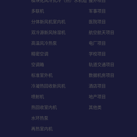
模块化风冷式冷（热）水机组
援外项目
多联机
军事项目
分体新风机室内机
医院项目
双冷源新风除湿机
航空航天项目
高温风冷热泵
电厂项目
精密空调
学校项目
空调箱
轨道交通项目
标准室外机
数据机房项目
冷凝热回收新风机
酒店项目
喷射机
地产项目
热回收室内机
其他类
水环热泵
再热室内机