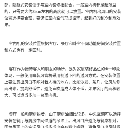
部，隐蔽式安装便于与室内装修相配合，一般室内机都是超薄型
的，只需要大约25cm左右的高度就可以放置。室内机出风口的安装
位置选择要合理，要保证室内空气形成循环，起到好的制冷制热效
果。
室内机的安装位置根据客厅、餐厅和卧室不同功能房间安装位置
和方式也有一定区别。
客厅作为接待客人和朋友的场所，是对家庭装修品位的di一印象
体现，一般使用暗装风管机采用侧送下回的送风方式。在安装位置
上要注意出风口不能对着人待的地方，比如沙发、茶几，让风从侧
面出来，提高舒适性，避免直吹造成人体不适，如果客厅的面积较
大，可以适当多加一台室内机。
餐厅一般和厨房挨着，由于厨房油烟比较多，中央空调可以选择
安装在餐厅与厨房中间过道的吊顶上。出风口应避免与餐桌相对，
因为吊顶上的空调风口或多或少会有粉尘吸附，避免风口出风时将