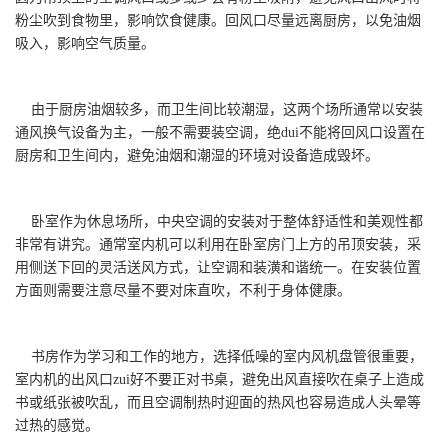
粉尘吹到食物里，影响饮食健康。回风口尽量远离厨房，以免油烟
吸入，影响空气质量。
由于厨房油烟较多，而卫生间比较潮湿，这两个场所通常以安装
通风换气设备为主，一般不需要装空调，绝dui不能将回风口设置在
厨房和卫生间内，避免油烟和潮湿的环境对设备造成毁坏。
卧室作为休息场所，中央空调的安装对于整体舒适性和美观性都
非常有讲究。通常室内机可以利用在卧室房门上方的吊顶安装，采
用侧送下回的灵活送风方式，让空调和装潢和谐统一。在安装位置
方面则需要注意尽量不要对床直吹，不利于身体健康。
书房作为学习和工作的地方，选择低噪的室内风机盘管很重要，
室内机的出风口zui好不要正对书桌，避免出风直接吹在桌子上造成
书或纸张被吹乱，而且空调制热时迎面的热风也容易造成人头晕等
过热的感觉。