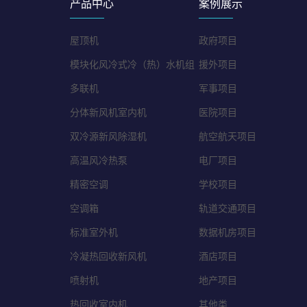
产品中心
案例展示
屋顶机
政府项目
模块化风冷式冷（热）水机组
援外项目
多联机
军事项目
分体新风机室内机
医院项目
双冷源新风除湿机
航空航天项目
高温风冷热泵
电厂项目
精密空调
学校项目
空调箱
轨道交通项目
标准室外机
数据机房项目
冷凝热回收新风机
酒店项目
喷射机
地产项目
热回收室内机
其他类