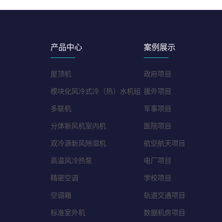
产品中心
案例展示
屋顶机
政府项目
模块化风冷式冷（热）水机组
援外项目
多联机
军事项目
分体新风机室内机
医院项目
双冷源新风除湿机
航空航天项目
高温风冷热泵
电厂项目
精密空调
学校项目
空调箱
轨道交通项目
标准室外机
数据机房项目