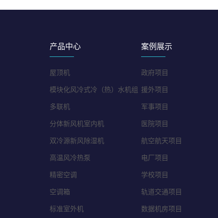
产品中心
案例展示
屋顶机
政府项目
模块化风冷式冷（热）水机组
援外项目
多联机
军事项目
分体新风机室内机
医院项目
双冷源新风除湿机
航空航天项目
高温风冷热泵
电厂项目
精密空调
学校项目
空调箱
轨道交通项目
标准室外机
数据机房项目